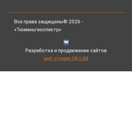
Все права защищены© 2026 -
«Тюменьгеоспектр»
Разработка и продвижение сайтов
веб-студия OK-LAB
Главная
Развернуть
Сервис и оборудование
дочернее
Развернуть
Услуги
меню
дочернее
ГТИ при бурении скважин
меню
ГеоМодуль
Контроль цементирования скважин
Интерпретация данных ГИС, ГДИ