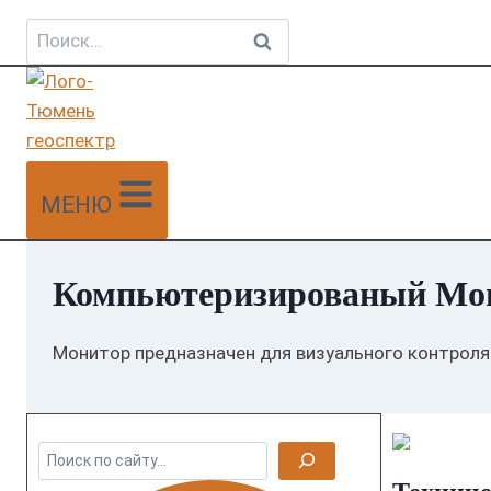
Найти:
МЕНЮ
Компьютеризированый Мо
Монитор предназначен для визуального контроля
П
о