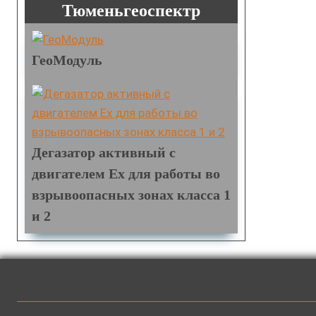
Тюменьгеоспектр
ГеоМодуль
Дегазатор активный с
двигателем Ex для работы во
взрывоопасных зонах класса 1
и 2