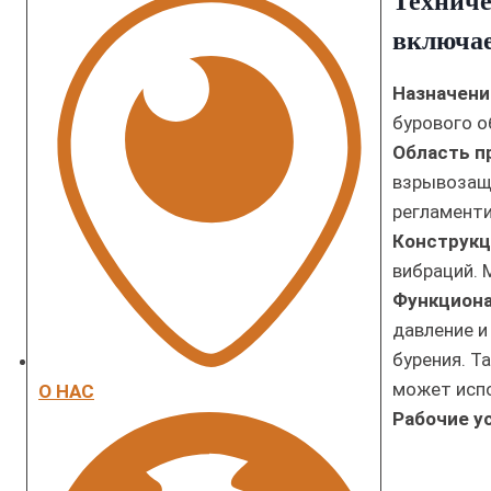
Техниче
и
включае
с
к
Назначени
бурового о
Область п
взрывозащ
регламент
Конструкц
вибраций. 
Функциона
давление и
бурения. Т
может испо
О НАС
Рабочие у