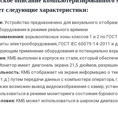
ское описание компьютеризированного
т следующие характеристики:
е:
Устройство предназначено для визуального отображ
борудования в режиме реального времени.
рименения:
взрывоопасные зоны классов 1 и 2 по ГОСТ
иты электрооборудования, ГОСТ IEC 60079-14-2011 и 
ирующим применение оборудования в потенциально взр
ия:
КМБ выполнен в корпусе из стали, который обеспеч
Монитор имеет диагональ экрана 21,5 дюймов, разрешен
льность:
КМБ отображает на экране информацию о теку
 т.д.) путем передачи данных с компьютера оператора,
акже возможен вывод видеоизображения с камер, устан
льзоваться в режиме мониторинга состояния бурового 
словия:
КМБ может использоваться в широком диапазоне