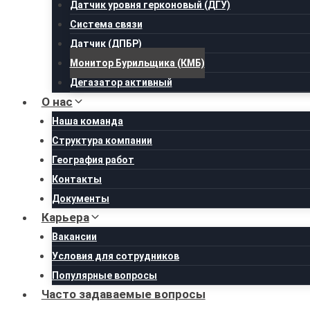
Датчик уровня герконовый (ДГУ)
Система связи
Датчик (ДПБР)
Монитор Бурильщика (КМБ)
Дегазатор активный
О нас
Наша команда
Структура компании
География работ
Контакты
Документы
Карьера
Вакансии
Условия для сотрудников
Популярные вопросы
Часто задаваемые вопросы