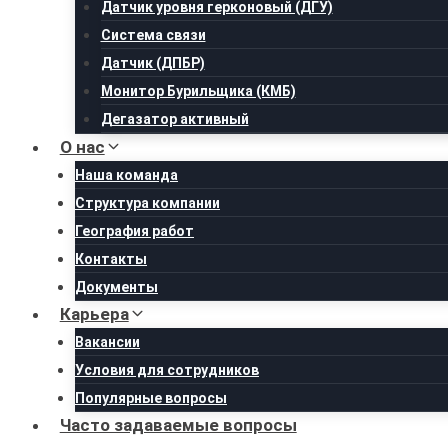
Датчик уровня герконовый (ДГУ)
Система связи
Датчик (ДПБР)
Монитор Бурильщика (КМБ)
Дегазатор активный
О нас
Наша команда
Структура компании
География работ
Контакты
Документы
Карьера
Вакансии
Условия для сотрудников
Популярные вопросы
Часто задаваемые вопросы