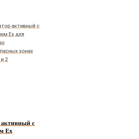
 активный с
м Ex