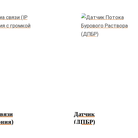
связи
Датчик
ония)
(ДПБР)