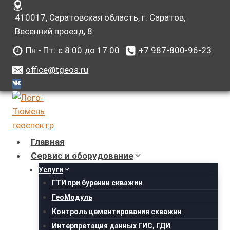
Перейти
410017, Саратовская область, г. Саратов,
к
Весенний проезд, 8
содержанию
Пн - Пт: с 8:00 до 17:00
+7 987-800-96-23
office@tgeos.ru
Главная
Сервис и оборудование
Услуги
ГТИ при бурении скважин
ГеоМодуль
Контроль цементирования скважин
Интерпретация данных ГИС, ГДИ